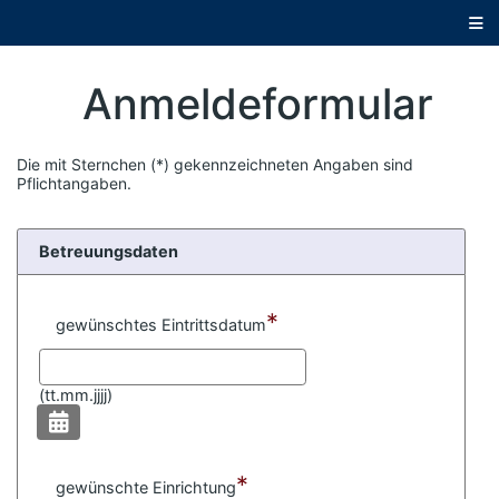
D
i
r
e
k
Anmeldeformular
t
z
u
m
Die mit Sternchen (*) gekennzeichneten Angaben sind
H
Pflichtangaben.
a
u
p
Betreuungsdaten
t
i
n
h
*
gewünschtes Eintrittsdatum
a
l
t
s
(
tt.mm.jjjj)
p
r
i
n
*
g
gewünschte Einrichtung