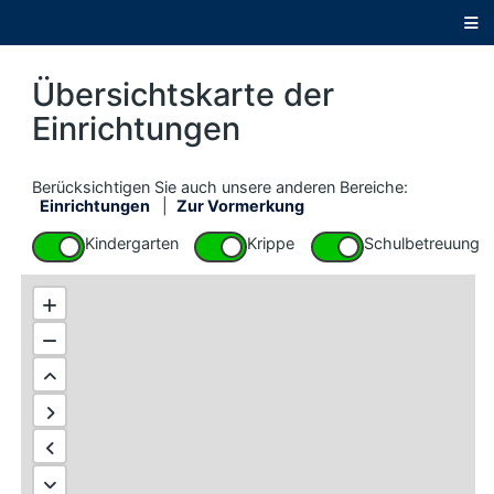
Direkt
zum
Hauptinhalt
springen
Übersichtskarte der
Einrichtungen
Berücksichtigen Sie auch unsere anderen Bereiche:
Einrichtungen
|
Zur Vormerkung
Hinweis: Die folgende Karte funktioniert nicht mit dem Screenreader
Einrichtungen auf der Karte filtern
Kindergarten
Krippe
Schulbetreuung