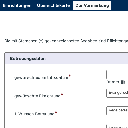
D
Einrichtungen
Übersichtskarte
Zur Vormerkung
i
r
e
k
t
z
u
Die mit Sternchen (*) gekennzeichneten Angaben sind Pflichtang
m
H
a
u
Betreuungsdaten
p
t
i
n
*
gewünschtes Eintrittsdatum
h
(
tt.mm.jjjj)
a
l
Evangelisc
*
t
gewünschte Einrichtung
s
p
r
Regelbetre
*
1. Wunsch Betreuung
i
n
g
Keine Ang