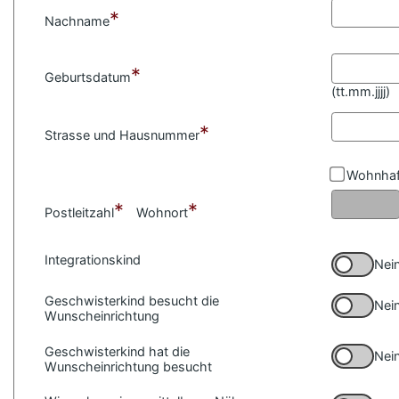
*
Nachname
*
Geburtsdatum
(
tt.mm.jjjj)
*
Strasse und Hausnummer
Wohnhaf
*
*
Postleitzahl
Wohnort
Integrationskind
Nei
Geschwisterkind besucht die
Nei
Wunscheinrichtung
Geschwisterkind hat die
Nei
Wunscheinrichtung besucht