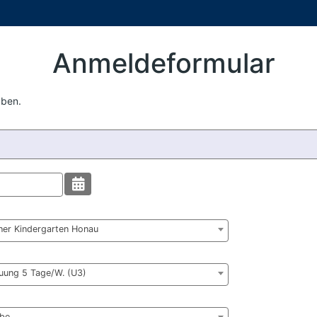
Anmeldeformular
aben.
her Kindergarten Honau
uung 5 Tage/W. (U3)
abe