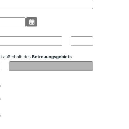
t außerhalb des
Betreuungsgebiets
n
n
n