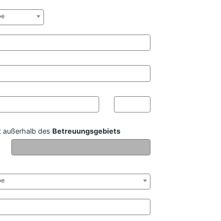
be
 außerhalb des
Betreuungsgebiets
be